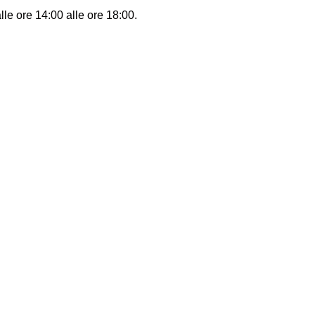
lle ore 14:00 alle ore 18:00.
atio S.p.A. Capitale sociale 2.000.000€ – P.Iva 07941160967
|
C