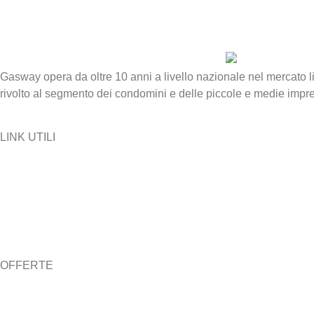
Gasway opera da oltre 10 anni a livello nazionale nel mercato li
rivolto al segmento dei condomini e delle piccole e medie impr
LINK UTILI
> Chi siamo
> News
> Lavora con noi
> Diventa agente
> Bonus SISMA
OFFERTE
> Casa
> Condomini