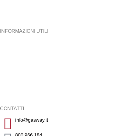
> Aziende
> Offerta Placet
INFORMAZIONI UTILI
> Come diventare un nuovo cliente
> Area Clienti Riservata
> Come leggere la bolletta
> Come pagare la bolletta
> Tutela del cliente
> Moduli e documentazioni
> Livelli di qualità
> Faq Luce e Gas
CONTATTI
info@gasway.it
800.966.184