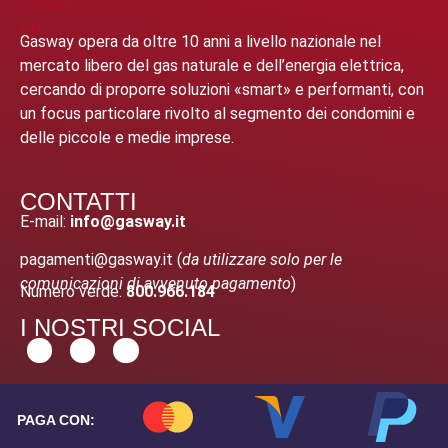
Gasway opera da oltre 10 anni a livello nazionale nel
mercato libero del gas naturale e dell’energia elettrica,
cercando di proporre soluzioni «smart» e performanti, con
un focus particolare rivolto al segmento dei condomini e
delle piccole e medie imprese.
CONTATTI
E-mail:
info@gasway.it
pagamenti@gasway.it (
da utilizzare solo per le
comunicazioni di avvenuto pagamento
)
Numero verde:
800.966.184
I NOSTRI SOCIAL
PAGA CON: