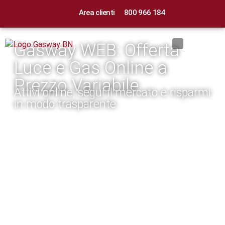
Area clienti
800 966 184
Gasway WEB: Offerta
Luce e Gas Online a
Prezzo Variabile
Attivi online, segui il mercato e risparmi
in modo trasparente.