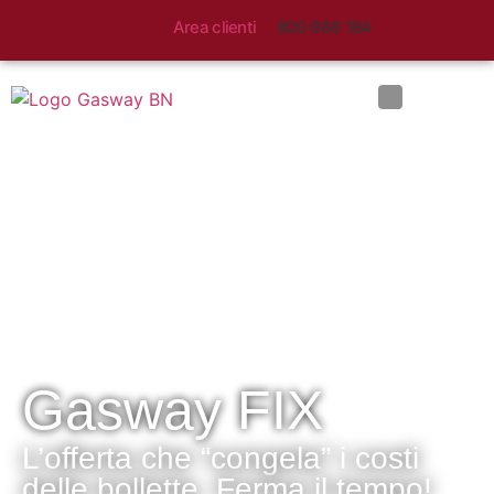
Area clienti
800 966 184
Gasway FIX
L’offerta che “congela” i costi
delle bollette. Ferma il tempo!