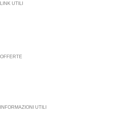
LINK UTILI
> Chi siamo
> News
> Lavora con noi
> Diventa agente
> Bonus SISMA
OFFERTE
> Casa
> Condomini
> Aziende
> Offerta Placet
INFORMAZIONI UTILI
> Come diventare un nuovo cliente
> Area Clienti Riservata