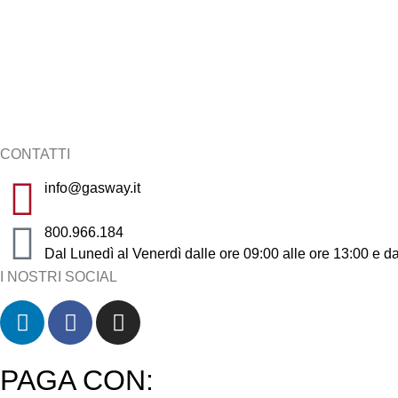
> Come leggere la bolletta
> Come pagare la bolletta
> Tutela del cliente
> Moduli e documentazioni
> Livelli di qualità
> Faq Luce e Gas
CONTATTI
info@gasway.it
800.966.184
Dal Lunedì al Venerdì dalle ore 09:00 alle ore 13:00 e da
I NOSTRI SOCIAL
PAGA CON: